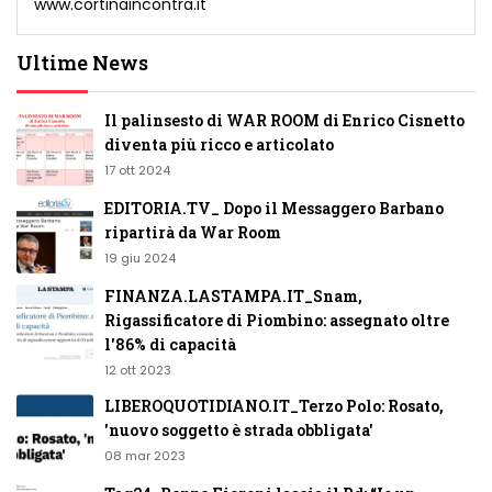
www.cortinaincontra.it
Ultime News
Il palinsesto di WAR ROOM di Enrico Cisnetto
diventa più ricco e articolato
17 ott 2024
EDITORIA.TV_ Dopo il Messaggero Barbano
ripartirà da War Room
19 giu 2024
FINANZA.LASTAMPA.IT_Snam,
Rigassificatore di Piombino: assegnato oltre
l'86% di capacità
12 ott 2023
LIBEROQUOTIDIANO.IT_Terzo Polo: Rosato,
'nuovo soggetto è strada obbligata'
08 mar 2023