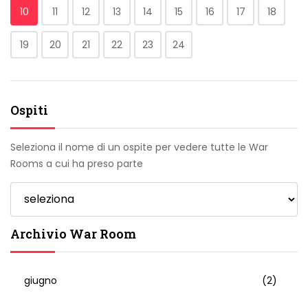
10
11
12
13
14
15
16
17
18
19
20
21
22
23
24
Ospiti
Seleziona il nome di un ospite per vedere tutte le War
Rooms a cui ha preso parte
Archivio War Room
giugno
(2)