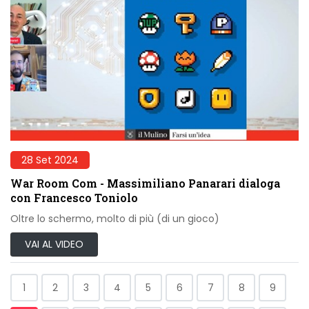
28 Set 2024
War Room Com - Massimiliano Panarari dialoga
con Francesco Toniolo
Oltre lo schermo, molto di più (di un gioco)
VAI AL VIDEO
1
2
3
4
5
6
7
8
9