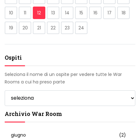
10
11
12
13
14
15
16
17
18
19
20
21
22
23
24
Ospiti
Seleziona il nome di un ospite per vedere tutte le War
Rooms a cui ha preso parte
Archivio War Room
giugno
(2)