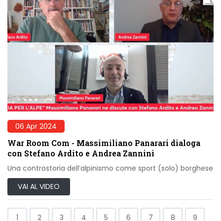
06 Apr 2024
War Room Com - Massimiliano Panarari dialoga
con Stefano Ardito e Andrea Zannini
Una controstoria dell’alpinismo come sport (solo) borghese
VAI AL VIDEO
1
2
3
4
5
6
7
8
9