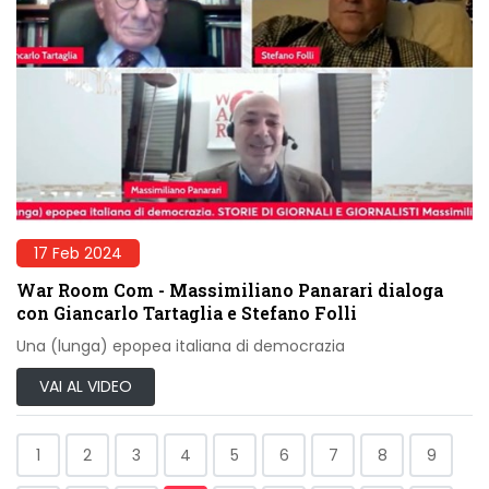
17 Feb 2024
War Room Com - Massimiliano Panarari dialoga
con Giancarlo Tartaglia e Stefano Folli
Una (lunga) epopea italiana di democrazia
VAI AL VIDEO
1
2
3
4
5
6
7
8
9