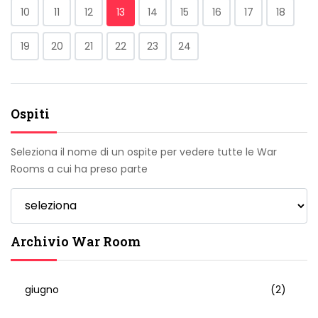
10
11
12
13
14
15
16
17
18
19
20
21
22
23
24
Ospiti
Seleziona il nome di un ospite per vedere tutte le War
Rooms a cui ha preso parte
Archivio War Room
giugno
(2)