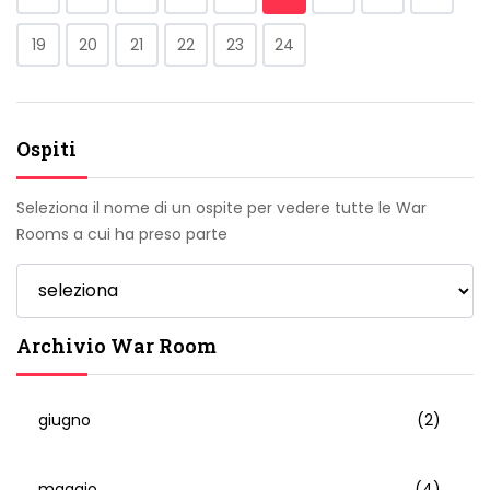
19
20
21
22
23
24
Ospiti
Seleziona il nome di un ospite per vedere tutte le War
Rooms a cui ha preso parte
Archivio War Room
giugno
(2)
maggio
(4)