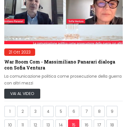
21 Ott 2023
War Room Com - Massimiliano Panarari dialoga
con Sofia Ventura
La comunicazione politica come prosecuzione della guerra
con altri mezzi
VAI AL VIDEO
1
2
3
4
5
6
7
8
9
10
11
12
13
14
15
16
17
18