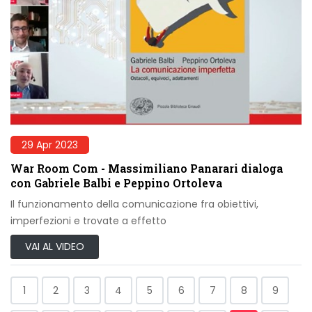
29 Apr 2023
War Room Com - Massimiliano Panarari dialoga
con Gabriele Balbi e Peppino Ortoleva
Il funzionamento della comunicazione fra obiettivi,
imperfezioni e trovate a effetto
VAI AL VIDEO
1
2
3
4
5
6
7
8
9