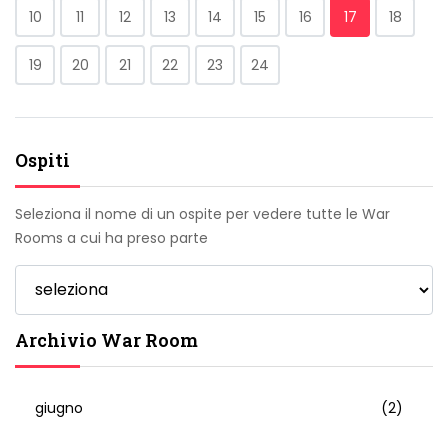
10
11
12
13
14
15
16
17
18
19
20
21
22
23
24
Ospiti
Seleziona il nome di un ospite per vedere tutte le War
Rooms a cui ha preso parte
Archivio War Room
giugno
(2)