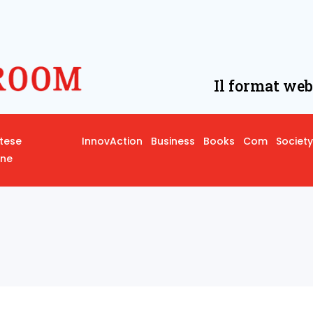
Il format web
rtese
InnovAction
Business
Books
Com
Society
one