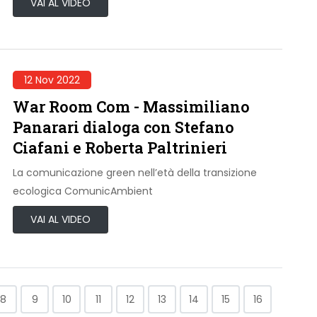
VAI AL VIDEO
12 Nov 2022
War Room Com - Massimiliano
Panarari dialoga con Stefano
Ciafani e Roberta Paltrinieri
La comunicazione green nell’età della transizione
ecologica ComunicAmbient
VAI AL VIDEO
8
9
10
11
12
13
14
15
16