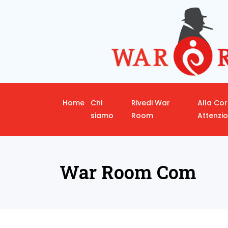
Home
Chi
Rivedi War
Alla Co
siamo
Room
Attenzi
War Room Com