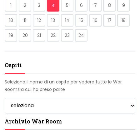
1
2
3
4
5
6
7
8
9
10
11
12
13
14
15
16
17
18
19
20
21
22
23
24
Ospiti
Seleziona il nome di un ospite per vedere tutte le War
Rooms a cui ha preso parte
Archivio War Room