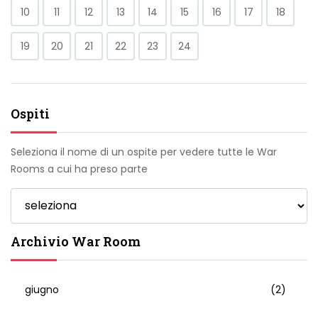
10
11
12
13
14
15
16
17
18
19
20
21
22
23
24
Ospiti
Seleziona il nome di un ospite per vedere tutte le War
Rooms a cui ha preso parte
Archivio War Room
giugno
(2)