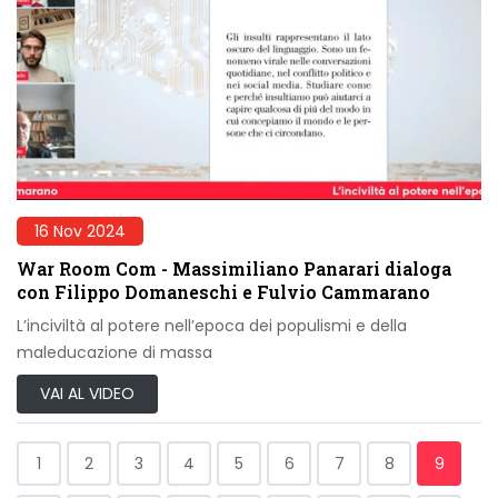
16 Nov 2024
War Room Com - Massimiliano Panarari dialoga
con Filippo Domaneschi e Fulvio Cammarano
L’inciviltà al potere nell’epoca dei populismi e della
maleducazione di massa
VAI AL VIDEO
1
2
3
4
5
6
7
8
9