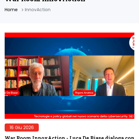
Home
InnovAction
16 Giu 2026
War Room InnovAction - Luca De Biase dialoga con