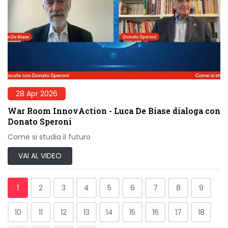
28 Apr 2026
War Room InnovAction - Luca De Biase dialoga con
Donato Speroni
Come si studia il futuro
VAI AL VIDEO
1
2
3
4
5
6
7
8
9
10
11
12
13
14
15
16
17
18